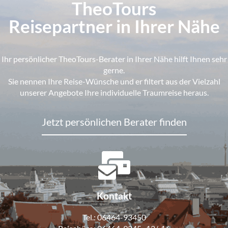
TheoTours
Reisepartner in Ihrer Nähe
Ihr persönlicher TheoTours-Berater in Ihrer Nähe hilft Ihnen sehr
gerne.
Sie nennen Ihre Reise-Wünsche und er filtert aus der Vielzahl
unserer Angebote Ihre individuelle Traumreise heraus.
Jetzt persönlichen Berater finden
Kontakt
Tel.:
06464-93450