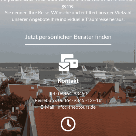
gerne.
Sie nennen Ihre Reise-Wünsche und er filtert aus der Vielzahl
unserer Angebote Ihre individuelle Traumreise heraus.
Jetzt persönlichen Berater finden
Kontakt
Tel.:
06464-93450
Reisebüro:
06464-9345 -12/-16
E-Mail:
info@theotours.de